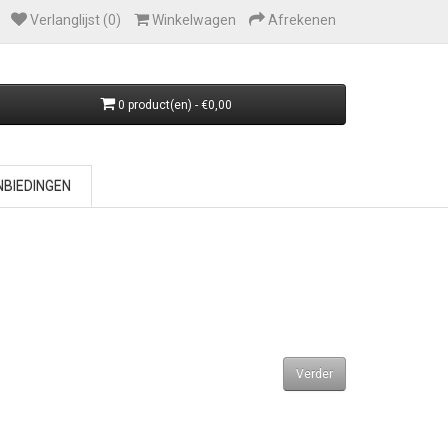
Verlanglijst (0)
Winkelwagen
Afrekenen
0 product(en) - €0,00
BIEDINGEN
Verder