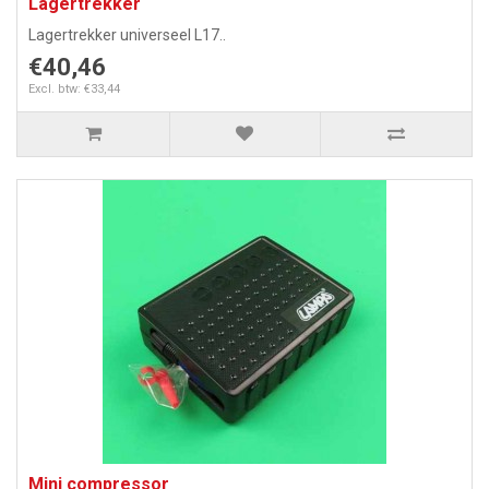
Lagertrekker
Lagertrekker universeel L17..
€40,46
Excl. btw: €33,44
Mini compressor