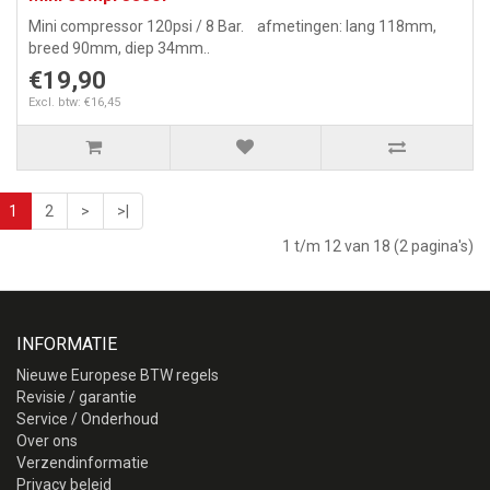
Mini compressor 120psi / 8 Bar. afmetingen: lang 118mm,
breed 90mm, diep 34mm..
€19,90
Excl. btw: €16,45
1
2
>
>|
1 t/m 12 van 18 (2 pagina's)
INFORMATIE
Nieuwe Europese BTW regels
Revisie / garantie
Service / Onderhoud
Over ons
Verzendinformatie
Privacy beleid