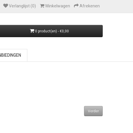
Verlanglijst (0)
Winkelwagen
Afrekenen
0 product(en) - €0,00
BIEDINGEN
Verder