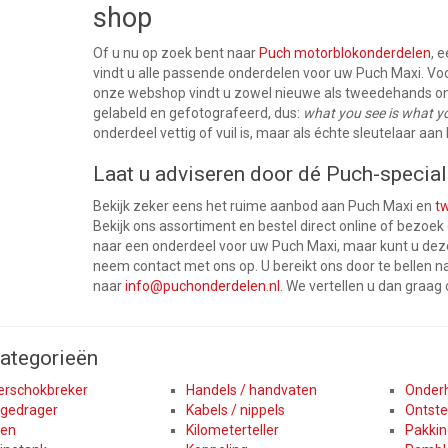
shop
Of u nu op zoek bent naar
Puch motorblokonderdelen
, 
vindt u alle passende onderdelen voor uw Puch Maxi. Voo
onze webshop vindt u zowel nieuwe als tweedehands o
gelabeld en gefotografeerd, dus:
what you see is what y
onderdeel vettig of vuil is, maar als échte sleutelaar a
Laat u adviseren door dé Puch-special
Bekijk zeker eens het ruime aanbod aan Puch Maxi en
t
Bekijk ons assortiment en bestel direct online of bezoek
naar een onderdeel voor uw Puch Maxi, maar kunt u deze
neem contact met ons op. U bereikt ons door te bellen n
naar
info@puchonderdelen.nl
. We vertellen u dan graag
ategorieën
erschokbreker
Handels / handvaten
Onder
gedrager
Kabels / nippels
Ontste
en
Kilometerteller
Pakki