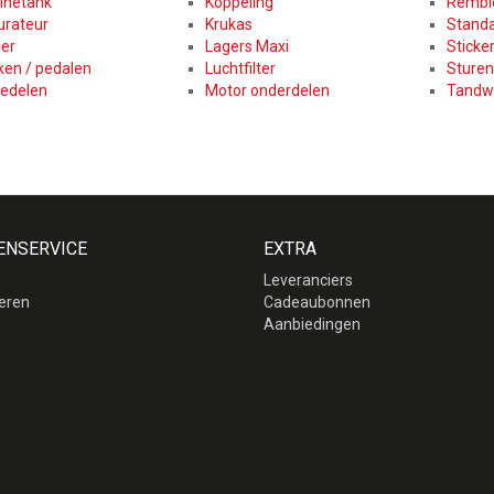
inetank
Koppeling
Remblo
urateur
Krukas
Stand
der
Lagers Maxi
Sticke
ken / pedalen
Luchtfilter
Sturen
edelen
Motor onderdelen
Tandwi
ENSERVICE
EXTRA
Leveranciers
eren
Cadeaubonnen
p
Aanbiedingen