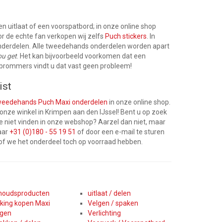
een uitlaat of een voorspatbord; in onze online shop
r de echte fan verkopen wij zelfs
Puch stickers
. In
nderdelen. Alle tweedehands onderdelen worden apart
ou get
. Het kan bijvoorbeeld voorkomen dat een
an brommers vindt u dat vast geen probleem!
ist
weedehands Puch Maxi onderdelen
in onze online shop.
 onze winkel in Krimpen aan den IJssel! Bent u op zoek
 niet vinden in onze webshop? Aarzel dan niet, maar
aar
+31 (0)180 - 55 19 51
of door een e-mail te sturen
 of we het onderdeel toch op voorraad hebben.
houdsproducten
uitlaat / delen
king kopen Maxi
Velgen / spaken
ngen
Verlichting