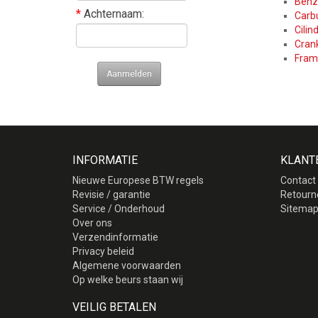
Benz
*
Achternaam:
Carb
Cilin
Cran
Fram
Aanmelden
INFORMATIE
KLANT
Nieuwe Europese BTW regels
Contact
Revisie / garantie
Retourn
Service / Onderhoud
Sitema
Over ons
Verzendinformatie
Privacy beleid
Algemene voorwaarden
Op welke beurs staan wij
VEILIG BETALEN