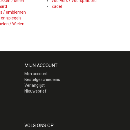
kken / delen
Voorvork / Voorspatbord
aard
Zadel
rs / emblemen
 en spiegels
elen / Wielen
MIJN ACCOUNT
Mijn account
Bestelgeschiedenis
Verlanglijst
Nieuwsbrief
VOLG ONS OP