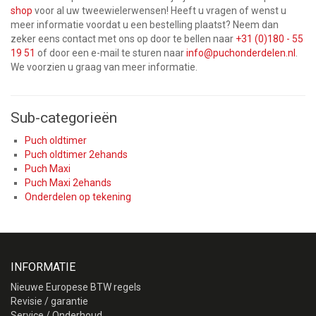
shop
voor al uw tweewielerwensen! Heeft u vragen of wenst u
meer informatie voordat u een bestelling plaatst? Neem dan
zeker eens contact met ons op door te bellen naar
+31 (0)180 - 55
19 51
of door een e-mail te sturen naar
info@puchonderdelen.nl
.
We voorzien u graag van meer informatie.
Sub-categorieën
Puch oldtimer
Puch oldtimer 2ehands
Puch Maxi
Puch Maxi 2ehands
Onderdelen op tekening
INFORMATIE
Nieuwe Europese BTW regels
Revisie / garantie
Service / Onderhoud