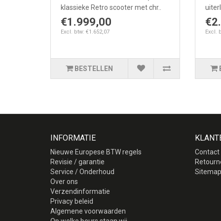
klassieke Retro scooter met chr..
uiter
€1.999,00
€2
Excl. btw: €1.652,07
Excl. 
BESTELLEN
INFORMATIE
KLANT
Nieuwe Europese BTW regels
Contact
Revisie / garantie
Retourn
Service / Onderhoud
Sitema
Over ons
Verzendinformatie
Privacy beleid
Algemene voorwaarden