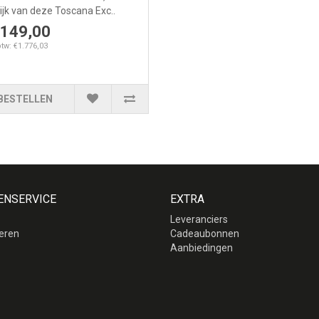
lijk van deze Toscana Exc..
.149,00
btw: €1.776,03
BESTELLEN
ENSERVICE
EXTRA
Leveranciers
eren
Cadeaubonnen
p
Aanbiedingen