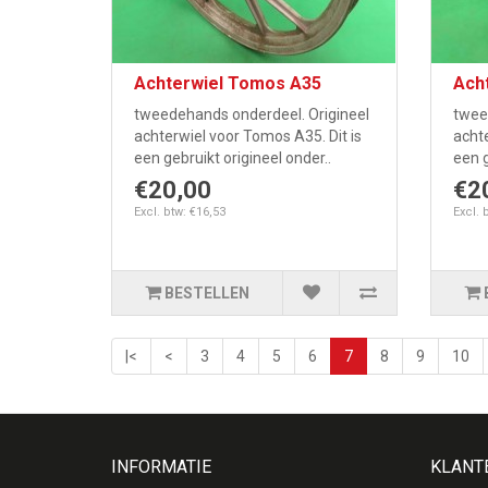
Achterwiel Tomos A35
Ach
tweedehands onderdeel. Origineel
twee
achterwiel voor Tomos A35. Dit is
achte
een gebruikt origineel onder..
een g
€20,00
€2
Excl. btw: €16,53
Excl. 
BESTELLEN
|<
<
3
4
5
6
7
8
9
10
INFORMATIE
KLANT