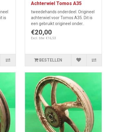
Achterwiel Tomos A35
ineel
tweedehands onderdeel. Origineel
t is
achterwiel voor Tomos A35. Dit is
een gebruikt origineel onder..
€20,00
Excl. btw: €16,53
BESTELLEN