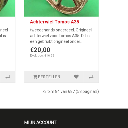
Achterwiel Tomos A35
ineel
tweedehands onderdeel. Origineel
t is
achterwiel voor Tomos A35. Dit is
een gebruikt origineel onder..
€20,00
Excl. btw: €16,53
BESTELLEN
73 t/m 84 van 687 (58 pagina's)
MIJN ACCOUNT