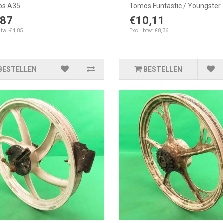
s A35. ..
Tomos Funtastic / Youngster. .
,87
€10,11
btw: €4,85
Excl. btw: €8,36
BESTELLEN
BESTELLEN