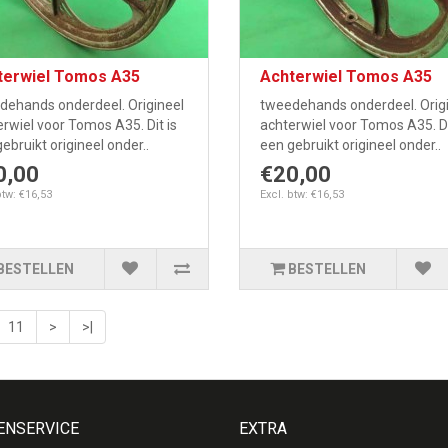
terwiel Tomos A35
Achterwiel Tomos A35
dehands onderdeel. Origineel
tweedehands onderdeel. Orig
rwiel voor Tomos A35. Dit is
achterwiel voor Tomos A35. Di
ebruikt origineel onder..
een gebruikt origineel onder..
0,00
€20,00
btw: €16,53
Excl. btw: €16,53
BESTELLEN
BESTELLEN
11
>
>|
ENSERVICE
EXTRA