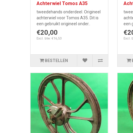
Achterwiel Tomos A35
Ach
tweedehands onderdeel. Origineel
twee
achterwiel voor Tomos A35. Dit is
achte
een gebruikt origineel onder..
een g
€20,00
€2
Excl. btw: €16,53
Excl. 
BESTELLEN