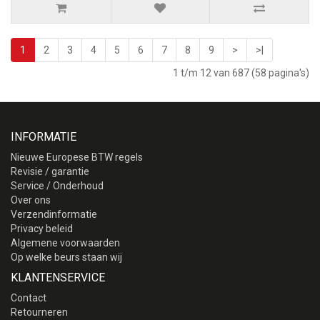
1
2
3
4
5
6
7
8
9
>
>|
1 t/m 12 van 687 (58 pagina's)
INFORMATIE
Nieuwe Europese BTW regels
Revisie / garantie
Service / Onderhoud
Over ons
Verzendinformatie
Privacy beleid
Algemene voorwaarden
Op welke beurs staan wij
KLANTENSERVICE
Contact
Retourneren