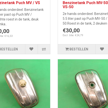
zinetank Puch MV / VS
Benzinetank Puch MV-50
VS-50
ands onderdeel. Benzinetank
2e hands onderdeel. Benzine
iter past op Puch MV /
5.5 liter past op Puch MV-50 /
chte roest in de tank, deuk
50.Roest in de tank, 2 deuken i
nka..
€30,00
0,00
Excl. btw: €24,79
btw: €16,53
BESTELLEN
BESTELLEN