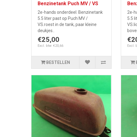
Benzinetank Puch MV / VS
Ben
2e-hands onderdeel. Benzinetank
2e-h
5.5 liter past op Puch MV /
5.5 l
VS.roest in de tank, paar kleine
VS.li
deukjes..
bove
€25,00
€2
Excl. btw: €20,66
Excl. 
BESTELLEN