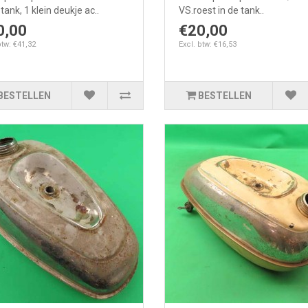
 tank, 1 klein deukje ac..
VS.roest in de tank..
0,00
€20,00
btw: €41,32
Excl. btw: €16,53
BESTELLEN
BESTELLEN