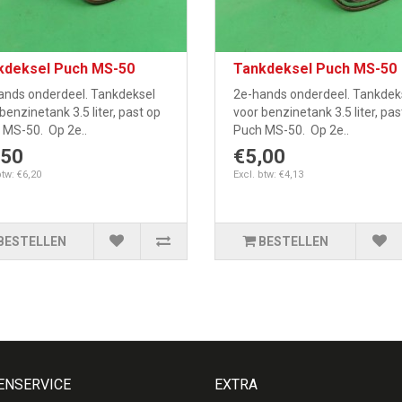
kdeksel Puch MS-50
Tankdeksel Puch MS-50
ands onderdeel. Tankdeksel
2e-hands onderdeel. Tankdek
benzinetank 3.5 liter, past op
voor benzinetank 3.5 liter, pas
 MS-50. Op 2e..
Puch MS-50. Op 2e..
,50
€5,00
btw: €6,20
Excl. btw: €4,13
BESTELLEN
BESTELLEN
ENSERVICE
EXTRA