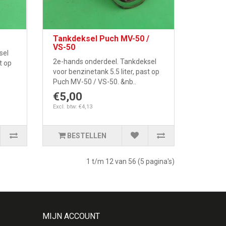
Tankdeksel Puch MV-50 /
VS-50
sel
2e-hands onderdeel. Tankdeksel
t op
voor benzinetank 5.5 liter, past op
Puch MV-50 / VS-50. &nb..
€5,00
Excl. btw: €4,13
BESTELLEN
1 t/m 12 van 56 (5 pagina's)
MIJN ACCOUNT