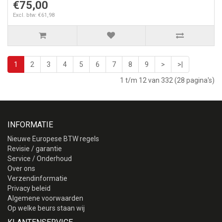
€75,00
Excl. btw: €61,98
1
2
3
4
5
6
7
8
9
>
>|
1 t/m 12 van 332 (28 pagina's)
INFORMATIE
Nieuwe Europese BTW regels
Revisie / garantie
Service / Onderhoud
Over ons
Verzendinformatie
Privacy beleid
Algemene voorwaarden
Op welke beurs staan wij