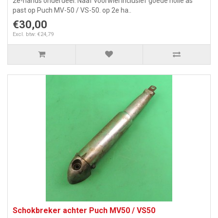
2e-hands onderdeel. Naaf voorwiel inclusief goede holle as
past op Puch MV-50 / VS-50. op 2e ha..
€30,00
Excl. btw: €24,79
Schokbreker achter Puch MV50 / VS50