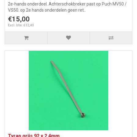
2e-hands onderdeel. Achterschokbreker past op Puch MV50 /
VS50. op 2e hands onderdelen geen ret..
€15,00
Excl. btw: €12,40
Tyrap grijs 92 x 2.4mm