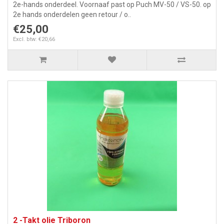
2e-hands onderdeel. Voornaaf past op Puch MV-50 / VS-50. op
2e hands onderdelen geen retour / o..
€25,00
Excl. btw: €20,66
2 -Takt olie Triboron