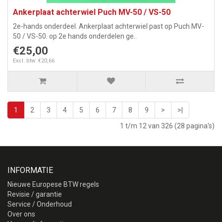
Ankerplaat achterwiel Puch MV-50 / VS-50
2e-hands onderdeel. Ankerplaat achterwiel past op Puch MV-
50 / VS-50. op 2e hands onderdelen ge..
€25,00
Excl. btw: €20,66
1
2
3
4
5
6
7
8
9
>
>|
1 t/m 12 van 326 (28 pagina's)
INFORMATIE
Nieuwe Europese BTW regels
Revisie / garantie
Service / Onderhoud
Over ons