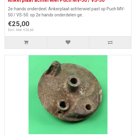
Ankerplaat achterwiel Puch MV-50 / VS-50
2e-hands onderdeel. Ankerplaat achterwiel past op Puch MV-
50 / VS-50. op 2e hands onderdelen ge..
€25,00
Excl. btw: €20,66