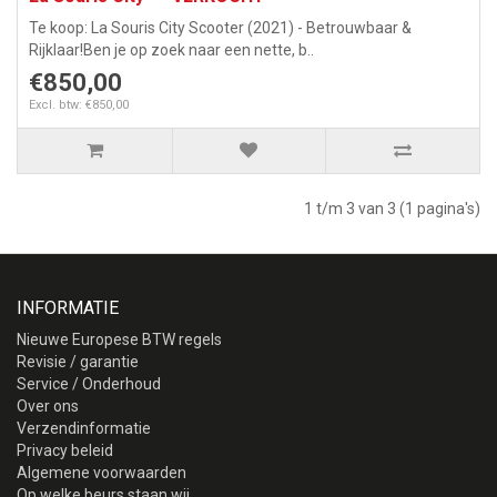
Te koop: La Souris City Scooter (2021) - Betrouwbaar &
Rijklaar!Ben je op zoek naar een nette, b..
€850,00
Excl. btw: €850,00
1 t/m 3 van 3 (1 pagina's)
INFORMATIE
Nieuwe Europese BTW regels
Revisie / garantie
Service / Onderhoud
Over ons
Verzendinformatie
Privacy beleid
Algemene voorwaarden
Op welke beurs staan wij