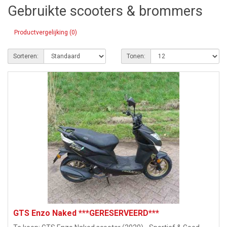
Gebruikte scooters & brommers
Productvergelijking (0)
Sorteren:
Tonen:
GTS Enzo Naked ***GERESERVEERD***