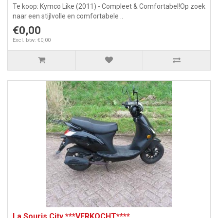
Te koop: Kymco Like (2011) - Compleet & Comfortabel!Op zoek
naar een stijlvolle en comfortabele ..
€0,00
Excl. btw: €0,00
La Souris City ***VERKOCHT****