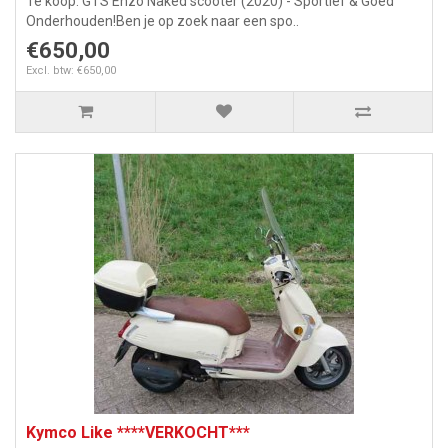
Te koop: GTS Enzo Naked scooter (2020) - Sportief & Goed
Onderhouden!Ben je op zoek naar een spo..
€650,00
Excl. btw: €650,00
Kymco Like ****VERKOCHT***