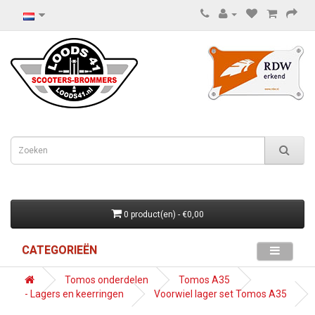
0 product(en) - €0,00
CATEGORIEËN
Tomos onderdelen
Tomos A35
- Lagers en keerringen
Voorwiel lager set Tomos A35