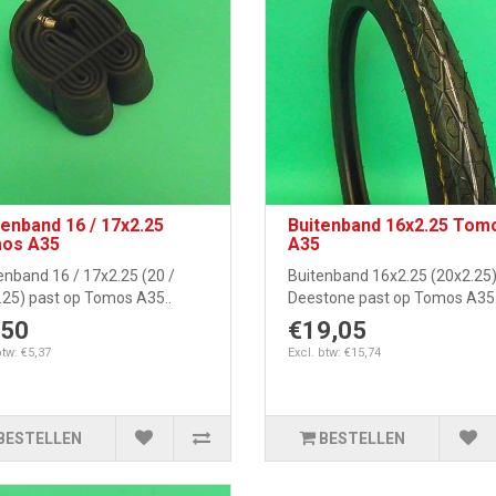
enband 16 / 17x2.25
Buitenband 16x2.25 Tom
os A35
A35
enband 16 / 17x2.25 (20 /
Buitenband 16x2.25 (20x2.25
.25) past op Tomos A35..
Deestone past op Tomos A35. 
,50
€19,05
btw: €5,37
Excl. btw: €15,74
BESTELLEN
BESTELLEN