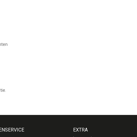
nten
tie.
ENSERVICE
EXTRA