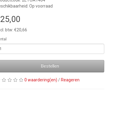
roductcode: 2ETOA1404
schikbaarheid: Op voorraad
25,00
cl. btw: €20,66
ntal
Bestellen
0 waardering(en)
/
Reageren