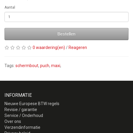
Aantal
Bestellen
0 waardering(en)
/
Reageren
Tags:
schermbout
,
puch
,
maxi
,
INFORMATIE
Nieuwe Europese BTW regels
Revisie / garantie
Service / Onderhoud
Over ons
Verzendinformatie