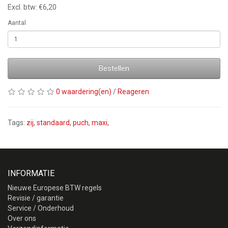
Excl. btw: €6,20
Aantal
Bestellen
0 waardering(en)
/
Reageren
Tags:
zij
,
standaard
,
puch
,
maxi
,
INFORMATIE
Nieuwe Europese BTW regels
Revisie / garantie
Service / Onderhoud
Over ons