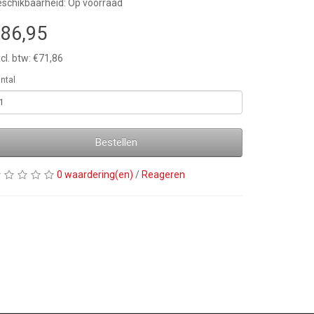
schikbaarheid: Op voorraad
86,95
cl. btw: €71,86
ntal
Bestellen
0 waardering(en)
/
Reageren