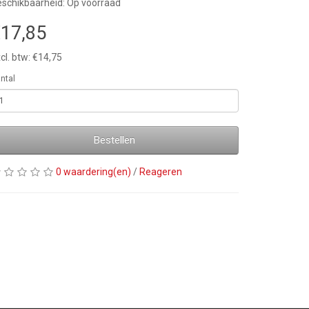
schikbaarheid: Op voorraad
17,85
cl. btw: €14,75
ntal
Bestellen
0 waardering(en)
/
Reageren