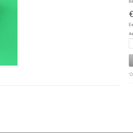
Be
€
Ex
Aa