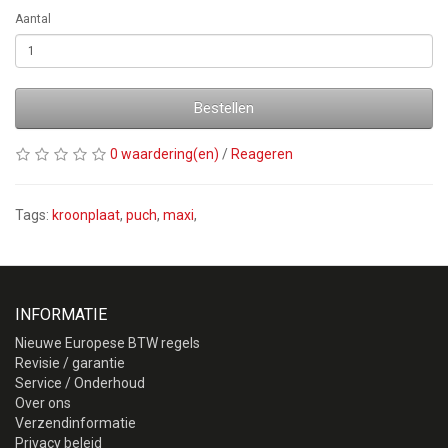
Aantal
Bestellen
0 waardering(en)
/
Reageren
Tags:
kroonplaat
,
puch
,
maxi
,
INFORMATIE
Nieuwe Europese BTW regels
Revisie / garantie
Service / Onderhoud
Over ons
Verzendinformatie
Privacy beleid