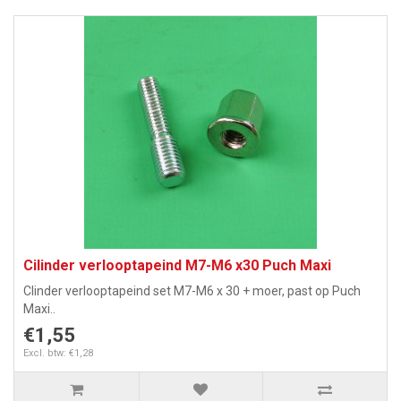
Cilinder verlooptapeind M7-M6 x30 Puch Maxi
Clinder verlooptapeind set M7-M6 x 30 + moer, past op Puch
Maxi..
€1,55
Excl. btw: €1,28