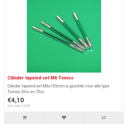
Cilinder tapeind set M6 Tomos
Cilinder tapeind set M6x105mm is geschikt voor alle type
Tomos 50cc en 70cc..
€4,10
Excl. btw: €3,39