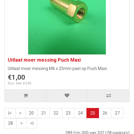
Uitlaat moer messing Puch Maxi
Uitlaat moer messing M6 x 25mm past op Puch Maxi..
€1,00
Excl. btw: €0,83
|<
<
20
21
22
23
24
25
26
27
28
>
>|
289 t/m 300 van 332 (28 pagina's)