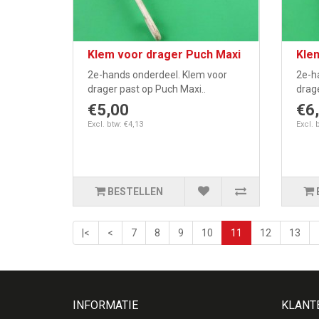
Klem voor drager Puch Maxi
Kle
2e-hands onderdeel. Klem voor
2e-h
drager past op Puch Maxi..
drage
€5,00
€6
Excl. btw: €4,13
Excl. 
BESTELLEN
|<
<
7
8
9
10
11
12
13
INFORMATIE
KLANT