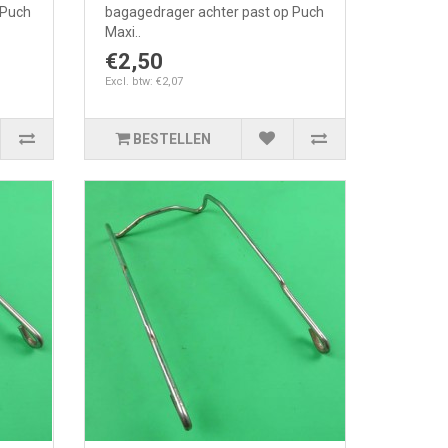
 Puch
bagagedrager achter past op Puch
Maxi..
€2,50
Excl. btw: €2,07
BESTELLEN