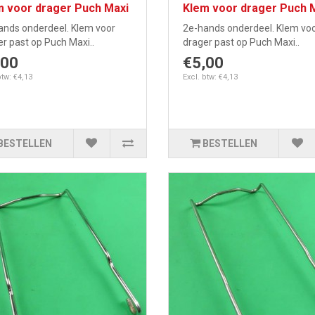
m voor drager Puch Maxi
Klem voor drager Puch 
ands onderdeel. Klem voor
2e-hands onderdeel. Klem vo
r past op Puch Maxi..
drager past op Puch Maxi..
,00
€5,00
btw: €4,13
Excl. btw: €4,13
BESTELLEN
BESTELLEN