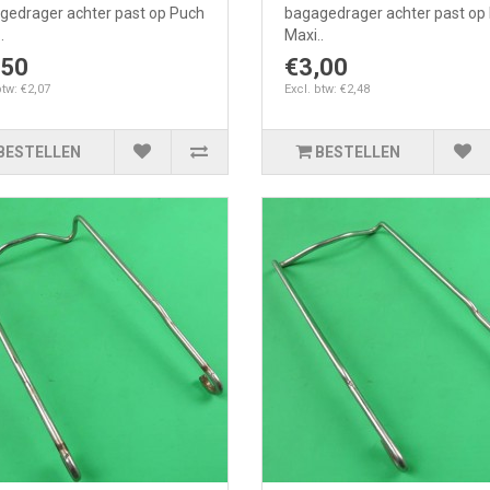
gedrager achter past op Puch
bagagedrager achter past op
.
Maxi..
,50
€3,00
btw: €2,07
Excl. btw: €2,48
BESTELLEN
BESTELLEN