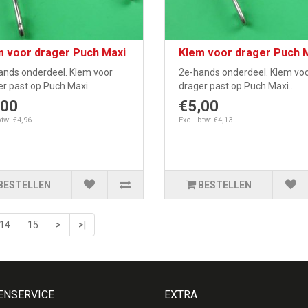
m voor drager Puch Maxi
Klem voor drager Puch 
ands onderdeel. Klem voor
2e-hands onderdeel. Klem vo
r past op Puch Maxi..
drager past op Puch Maxi..
,00
€5,00
btw: €4,96
Excl. btw: €4,13
BESTELLEN
BESTELLEN
14
15
>
>|
ENSERVICE
EXTRA