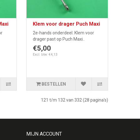
Maxi
Klem voor drager Puch Maxi
or
2e-hands onderdeel. Klem voor
drager past op Puch Maxi..
€5,00
Excl. btw: €4,13
BESTELLEN
121 t/m 132 van 332 (28 pagina's)
MIJN ACCOUNT