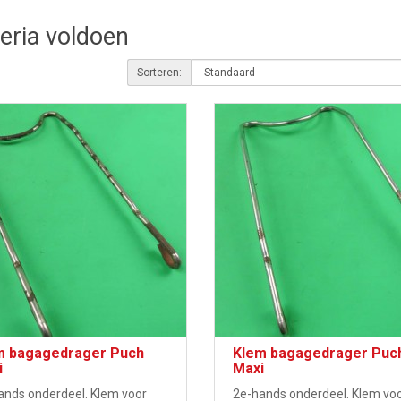
teria voldoen
Sorteren:
m bagagedrager Puch
Klem bagagedrager Puc
i
Maxi
ands onderdeel. Klem voor
2e-hands onderdeel. Klem vo