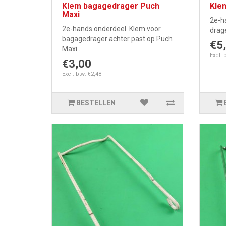
Klem bagagedrager Puch
Kle
Maxi
2e-h
2e-hands onderdeel. Klem voor
drage
bagagedrager achter past op Puch
€5
Maxi..
Excl. 
€3,00
Excl. btw: €2,48
BESTELLEN