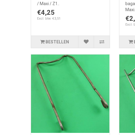
/ Maxi / Z1..
baga
Maxi.
€4,25
€2
Excl. btw: €3,51
Excl. 
BESTELLEN