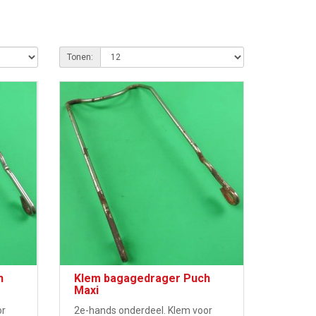
Tonen:
h
Klem bagagedrager Puch
Maxi
or
2e-hands onderdeel. Klem voor