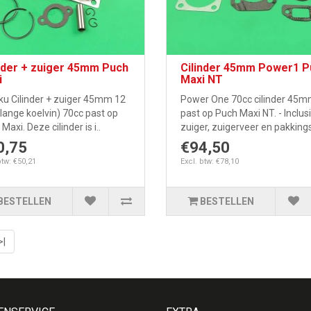
nder + zuiger 45mm Puch
Cilinder 45mm Power1 P
i
Maxi NT
ku Cilinder + zuiger 45mm 12
Power One 70cc cilinder 45
lange koelvin) 70cc past op
past op Puch Maxi NT. - Inclus
Maxi. Deze cilinder is i..
zuiger, zuigerveer en pakkings
0,75
€94,50
btw: €50,21
Excl. btw: €78,10
BESTELLEN
BESTELLEN
>|