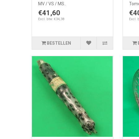
MV / VS / MS..
Tomo
€41,60
€4
Excl. btw: €34,38
Excl. 
BESTELLEN