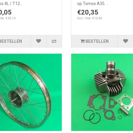
s 4L / T12..
op Tomos A35. ..
0,05
€20,35
btw: €33,10
Excl. btw: €16,82
BESTELLEN
BESTELLEN