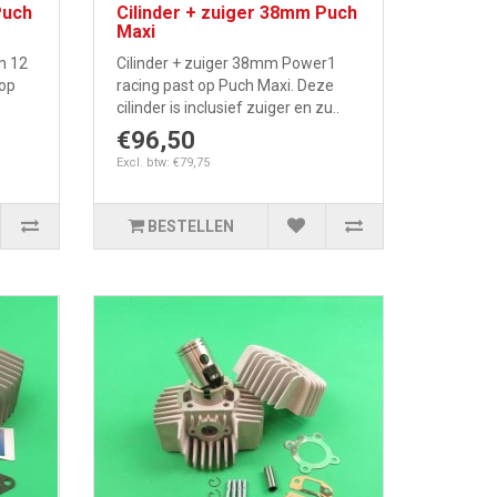
Puch
Cilinder + zuiger 38mm Puch
Maxi
m 12
Cilinder + zuiger 38mm Power1
 op
racing past op Puch Maxi. Deze
cilinder is inclusief zuiger en zu..
€96,50
Excl. btw: €79,75
BESTELLEN