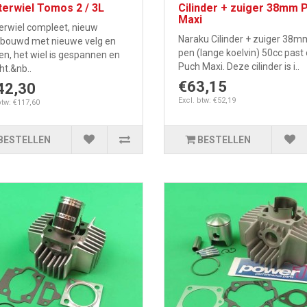
erwiel Tomos 2 / 3L
Cilinder + zuiger 38mm 
Maxi
erwiel compleet, nieuw
Naraku Cilinder + zuiger 38m
bouwd met nieuwe velg en
pen (lange koelvin) 50cc past
n, het wiel is gespannen en
Puch Maxi. Deze cilinder is i..
ht.&nb..
€63,15
42,30
Excl. btw: €52,19
btw: €117,60
BESTELLEN
BESTELLEN