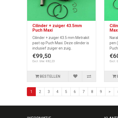
Cilinder + zuiger 43.5mm
Cili
Puch Maxi
Max
Cilinder + zuiger 43.5 mm Metrakit
Nara
past op Puch Maxi. Deze cilinder is
pen (
inclusief zuiger en zuig..
Puch 
€99,50
€6
Excl. btw: €82,23
Excl. 
BESTELLEN
1
2
3
4
5
6
7
8
9
>