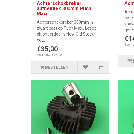
Achterschokbreker
Acht
authentiek 300mm Puch
Acht
Maxi
opge
Achterschokbreker 300mm in
spake
zwart past op Puch Maxi. Let op!
geric
dit onderdeel is New Old Stock,
€1
het..
Excl. 
€35,00
Excl. btw: €28,93
BESTELLEN