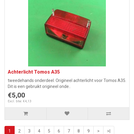
Achterlicht Tomos A35
tweedehands onderdeel. Origineel achterlicht voor Tomos A35.
Dit is een gebruikt origineel onde..
€5,00
Excl. btw: €4,13
1
2
3
4
5
6
7
8
9
>
>|