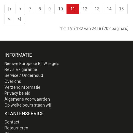
|<
<
7
8
9
10
11
12
13
14
15
>
>|
121 t/m 132 van 2418 (202 pagina's)
INFORMATIE
Nieuwe Europese BTW regels
Revisie / garantie
Service / Onderhoud
Over ons
Verzendinformatie
Privacy beleid
Algemene voorwaarden
Op welke beurs staan wij
KLANTENSERVICE
Contact
Retourneren