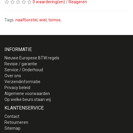
0 waardering(en)
/
Reageren
Tags:
naafborstel
,
wiel
,
tomos
,
INFORMATIE
Nieuwe Europese BTW regels
Revisie / garantie
Service / Onderhoud
Over ons
Verzendinformatie
Privacy beleid
Algemene voorwaarden
Op welke beurs staan wij
KLANTENSERVICE
Contact
Retourneren
Sitemap