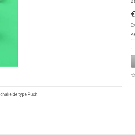
Be
€
Ex
Aa
schakelde type Puch.