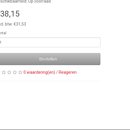
schikbaarheid: Op voorraad
38,15
cl. btw: €31,53
ntal
Bestellen
0 waardering(en)
/
Reageren