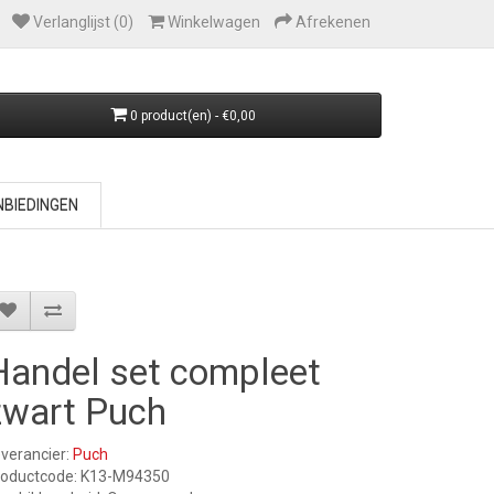
Verlanglijst (0)
Winkelwagen
Afrekenen
0 product(en) - €0,00
BIEDINGEN
Handel set compleet
zwart Puch
verancier:
Puch
roductcode: K13-M94350