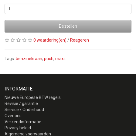
Bestellen
0 waardering(en)
/
Reageren
Tags:
benzinekraan
,
puch
,
maxi
,
INFORMATIE
Nieuwe Europese BTW regels
Revisie / garantie
Service / Onderhoud
Over ons
Verzendinformatie
Privacy beleid
Algemene voorwaarden