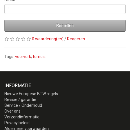
Bestellen
0 waardering(en)
/
Reageren
Tags:
voorvork
,
tomos
,
INFORMATIE
Nieuwe Europese BTW regels
Revisie / garantie
Service / Onderhoud
Over ons
Verzendinformatie
Privacy beleid
Algemene voorwaarden