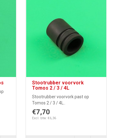
os
Stootrubber voorvork
Tomos 2 / 3 / 4L
op
Stootrubber voorvork past op
Tomos 2 / 3 / 4L..
€7,70
Excl. btw: €6,36