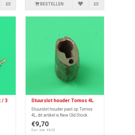
BESTELLEN
 / 3
Stuurslot houder Tomos 4L
Stuurslot houder past op Tomos
4L, dit artikel is New Old Stock..
€9,70
Excl. btw: €8,02