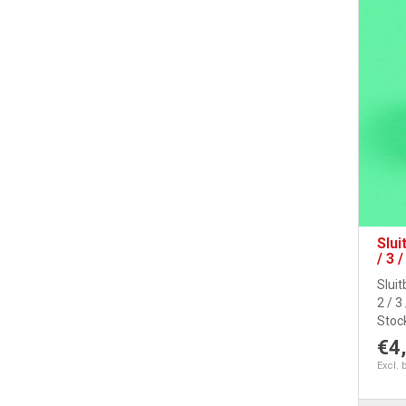
Slu
/ 3 /
Slui
2 / 3
Stock
€4
Excl. 