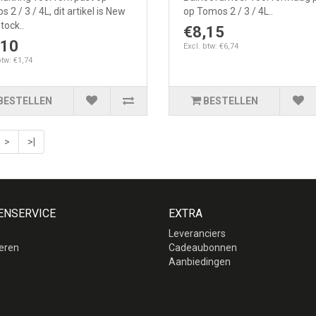
 2 / 3 / 4L, dit artikel is New
op Tomos 2 / 3 / 4L..
tock..
€8,15
,10
Excl. btw: €6,74
btw: €1,74
BESTELLEN
BESTELLEN
>
>|
ENSERVICE
EXTRA
Leveranciers
eren
Cadeaubonnen
p
Aanbiedingen