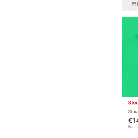
Stu
Stuu
€1
Excl. 