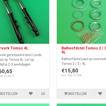
rvork Tomos 4L
Balhoofdstel Tomos 2 / 3
4L
vork gereviseerd door Loods
Balhoofdstel past op voorvor
ast op Tomos 4L. Let op
Tomos 2 / 3 / 4L..
tijd is 2-3 werkdagen..
€15,80
60,65
Excl. btw: €13,06
btw: €132,77
BESTELLEN
BESTELLEN