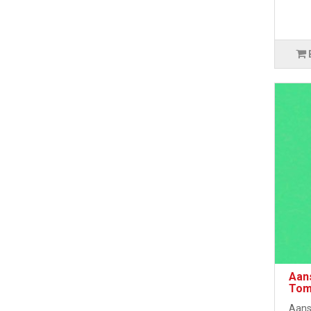
Aans
Tom
Aansl