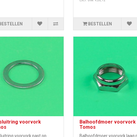
Excl. btw: €26,12
BESTELLEN
BESTELLEN
luitring voorvork
Balhoofdmoer voorvork
os
Tomos
uitring voorvork past op
Balhoofdmoer voorvork laag 