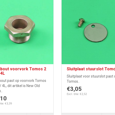
itbout voorvork Tomos 2
Sluitplaat stuurslot Tom
 4L
Sluitplaat voor stuurslot past 
tbout past op voorvork Tomos
Tomos..
 / 4L, dit artikel is New Old
€3,05
..
Excl. btw: €2,52
,10
btw: €3,39