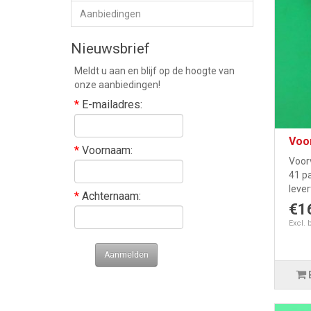
Aanbiedingen
Nieuwsbrief
Meldt u aan en blijf op de hoogte van
onze aanbiedingen!
*
E-mailadres:
Voo
*
Voornaam:
Voor
41 p
lever
*
Achternaam:
€1
Excl. 
Aanmelden