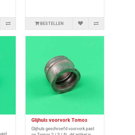
BESTELLEN
Glijhuls voorvork Tomos
Glijhuls geschroefd voorvork past
past
op Tomos 2 / 3 / 4L, dit artikel is