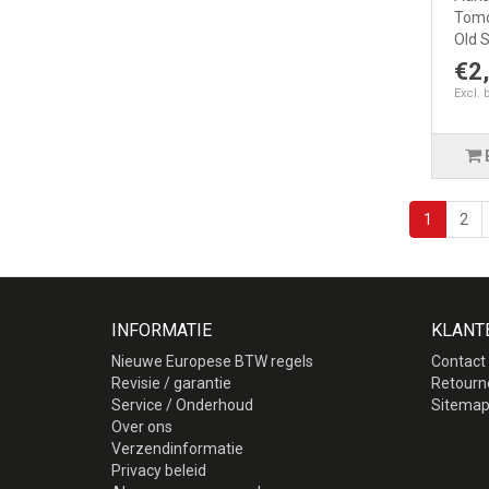
Tomos
Old S
€2
Excl. 
1
2
INFORMATIE
KLANT
Nieuwe Europese BTW regels
Contact
Revisie / garantie
Retourn
Service / Onderhoud
Sitema
Over ons
Verzendinformatie
Privacy beleid