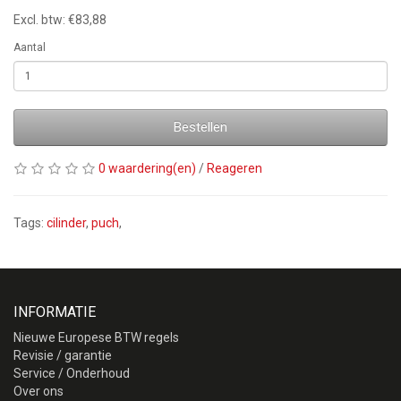
Excl. btw: €83,88
Aantal
Bestellen
0 waardering(en)
/
Reageren
Tags:
cilinder
,
puch
,
INFORMATIE
Nieuwe Europese BTW regels
Revisie / garantie
Service / Onderhoud
Over ons