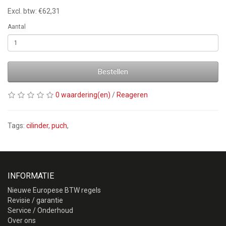
Excl. btw: €62,31
Aantal
Bestellen
0 waardering(en)
/
Reageren
Tags:
cilinder
,
puch
,
INFORMATIE
Nieuwe Europese BTW regels
Revisie / garantie
Service / Onderhoud
Over ons