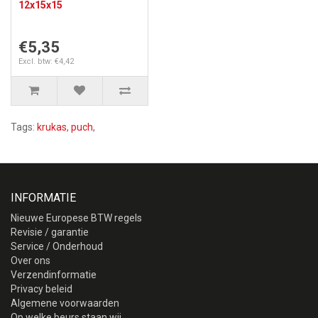
12x15x15
€5,35
Excl. btw: €4,42
Tags:
krukas
,
puch
,
INFORMATIE
Nieuwe Europese BTW regels
Revisie / garantie
Service / Onderhoud
Over ons
Verzendinformatie
Privacy beleid
Algemene voorwaarden
Op welke beurs staan wij