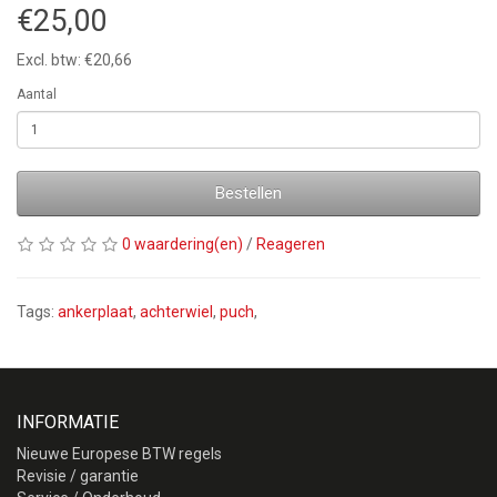
€25,00
Excl. btw: €20,66
Aantal
Bestellen
0 waardering(en)
/
Reageren
Tags:
ankerplaat
,
achterwiel
,
puch
,
INFORMATIE
Nieuwe Europese BTW regels
Revisie / garantie