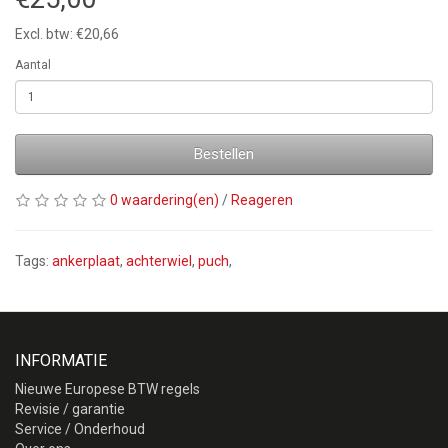
Excl. btw: €20,66
Aantal
Bestellen
0 waardering(en)
/
Reageren
Tags:
ankerplaat
,
achterwiel
,
puch
,
INFORMATIE
Nieuwe Europese BTW regels
Revisie / garantie
Service / Onderhoud