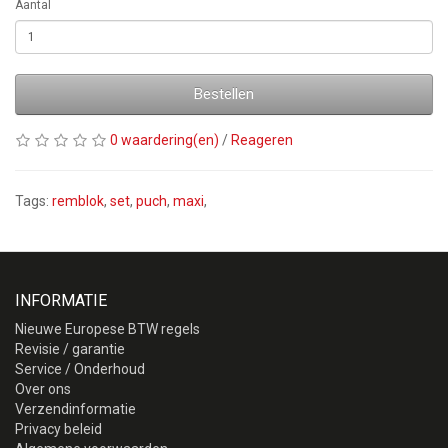
Aantal
Bestellen
0 waardering(en)
/
Reageren
Tags:
remblok
,
set
,
puch
,
maxi
,
INFORMATIE
Nieuwe Europese BTW regels
Revisie / garantie
Service / Onderhoud
Over ons
Verzendinformatie
Privacy beleid