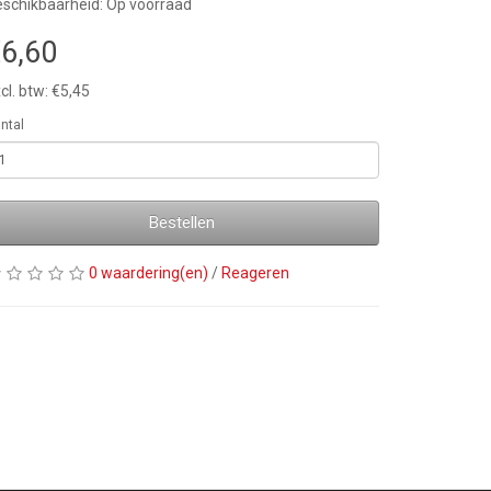
schikbaarheid: Op voorraad
6,60
cl. btw: €5,45
ntal
Bestellen
0 waardering(en)
/
Reageren