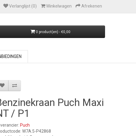
Verlanglijst (0)
Winkelwagen
Afrekenen
0 product(en) - €0,00
BIEDINGEN
Benzinekraan Puch Maxi
NT / P1
verancier:
Puch
roductcode: W7A.5-P42868