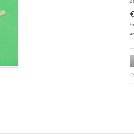
Be
€
Ex
Aa