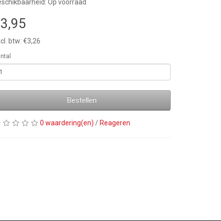
schikbaarheid: Op voorraad
3,95
cl. btw: €3,26
ntal
Bestellen
0 waardering(en)
/
Reageren