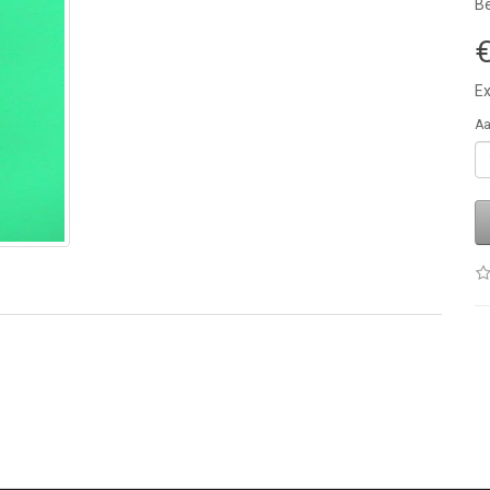
Be
€
Ex
Aa